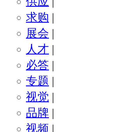
供应
|
求购
|
展会
|
人才
|
必答
|
专题
|
视觉
|
品牌
|
视频
|