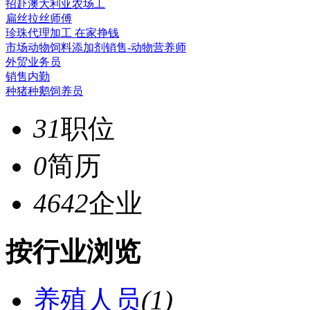
招赴澳大利亚农场工
扁丝拉丝师傅
珍珠代理加工 在家挣钱
市场动物饲料添加剂销售-动物营养师
外贸业务员
销售内勤
种猪种鹅饲养员
31
职位
0
简历
4642
企业
按行业浏览
养殖人员
(1)